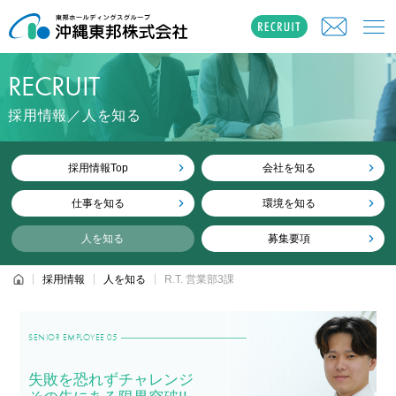
RECRUIT
採用情報／人を知る
採用情報Top
会社を知る
仕事を知る
環境を知る
人を知る
募集要項
採用情報
人を知る
R.T. 営業部3課
SENIOR EMPLOYEE 05
失敗を恐れずチャレンジ