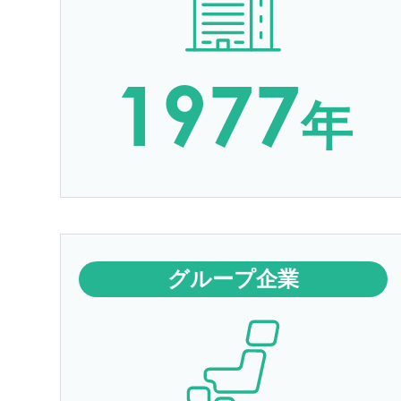
1977
年
グループ企業