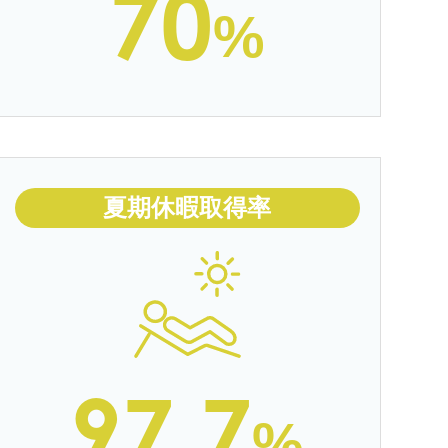
70
%
夏期休暇取得率
97.7
%