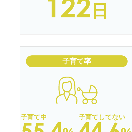
122
日
子育て率
55.4
44.6