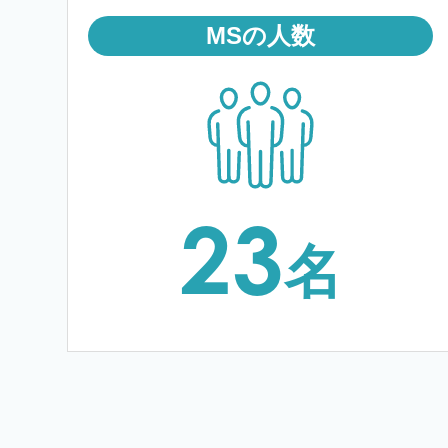
MSの人数
23
名