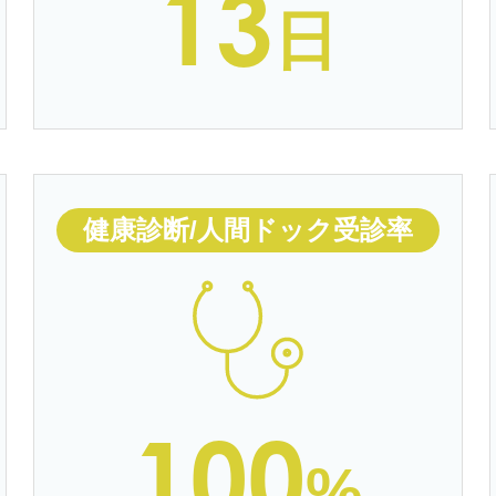
13
日
健康診断/人間
ドック受診率
100
%