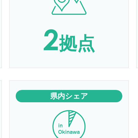
2
拠点
県内シェア