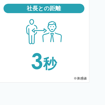
社長との距離
3
秒
※体感値