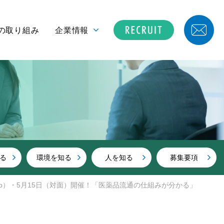
の取り組み
企業情報
る
環境を知る
人を知る
募集要項
Web）・5月15日（対面）開催！「医薬品流通の仕組みが分かる」